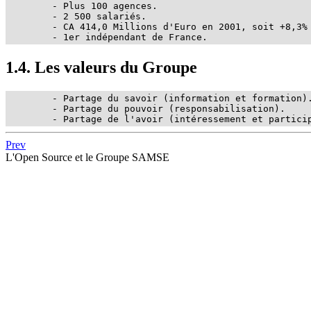
	- Plus 100 agences.

	- 2 500 salariés.

	- CA 414,0 Millions d'Euro en 2001, soit +8,3% / 2000.

	- 1er indépendant de France.
1.4. Les valeurs du Groupe
	- Partage du savoir (information et formation).

	- Partage du pouvoir (responsabilisation).

	- Partage de l'avoir (intéressement et partici
Prev
L'Open Source et le Groupe SAMSE