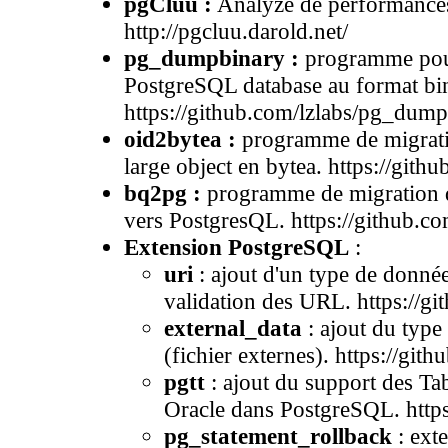
pgCluu :
Analyze de performances
http://pgcluu.darold.net/
pg_dumpbinary :
programme pour
PostgreSQL database au format bin
https://github.com/lzlabs/pg_dum
oid2bytea :
programme de migrati
large object en bytea. https://git
bq2pg :
programme de migration 
vers PostgresQL. https://github.c
Extension PostgreSQL
:
uri
: ajout d'un type de donnée
validation des URL. https://gi
external_data
: ajout du type
(fichier externes). https://git
pgtt
: ajout du support des Ta
Oracle dans PostgreSQL. https
pg_statement_rollback
: exte