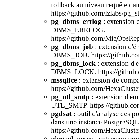
rollback au niveau requête da
https://github.com/lzlabs/pg_s
pg_dbms_errlog
: extension 
DBMS_ERRLOG.
https://github.com/MigOpsRe
pg_dbms_job
: extension d'é
DBMS_JOB. https://github.
pg_dbms_lock
: extension d'
DBMS_LOCK. https://github.
mssqlfce
: extension de compa
https://github.com/HexaCluste
pg_utl_smtp
: extension d'ém
UTL_SMTP. https://github.co
pgdsat
: outil d'analyse des p
dans une instance PostgreSQL
https://github.com/HexaCluste
plpgsql_wrap
: extension pou