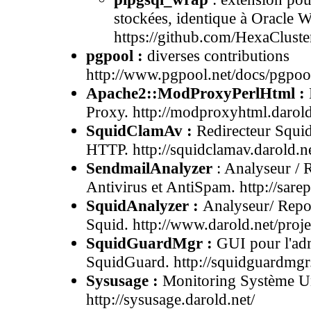
stockées, identique à Oracle
https://github.com/HexaClust
pgpool :
diverses contributions
http://www.pgpool.net/docs/pgpoo
Apache2::ModProxyPerlHtml :
Proxy. http://modproxyhtml.darold
SquidClamAv :
Redirecteur Squid 
HTTP. http://squidclamav.darold.ne
SendmailAnalyzer
: Analyseur / 
Antivirus et AntiSpam. http://sarep
SquidAnalyzer :
Analyseur/ Repor
Squid. http://www.darold.net/proj
SquidGuardMgr :
GUI pour l'adm
SquidGuard. http://squidguardmgr.
Sysusage :
Monitoring Système Uni
http://sysusage.darold.net/